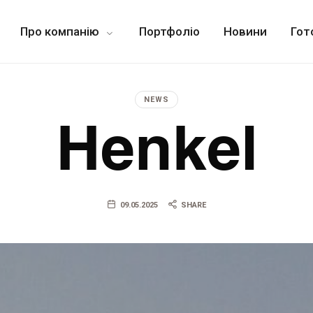
Про компанію
Портфоліо
Новини
Гот
локонструкцій, а також промислових бетонних і наливних покриттів.
NEWS
Henkel
09.05.2025
SHARE