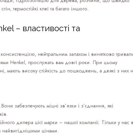
 склади, гідроізоляцію для дерева, розчини, що швидко
тін, термостійкі клеї та багато іншого.
kel – властивості та
 консистенцією, нейтральним запахом і винятково тривал
ями Henkel, прослужать вам довгі роки. При цьому
і, мають високу стійкість до пошкоджень, а деякі з них 
.Вони забезпечують міцні зв’язки і з’єднання, які
ків.
ійного дилера цієї марки – нашої компанії. Тільки у нас 
а найвигіднішими цінами.