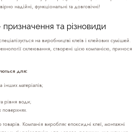
ірно надійні, функціональні та довговічні!
– призначення та різновиди
пеціалізується на виробництві клеїв і клейових сумішей.
технології склеювання, створені цією компанією, принося
уються для:
а інших матеріалів;
та рівня води;
х поверхнях.
товарів. Компанія виробляє епоксидні клеї, монтажні