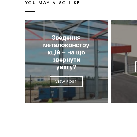
YOU MAY ALSO LIKE
Зведення
металоконстру
кцій – на що
звернути
увагу?
VIEW POST