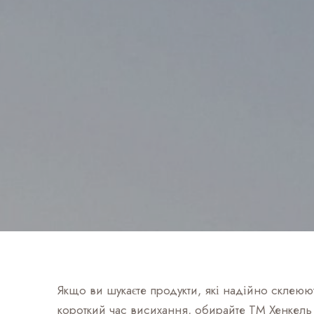
Якщо ви шукаєте продукти, які надійно склеюю
короткий час висихання, обирайте ТМ Хенкель (