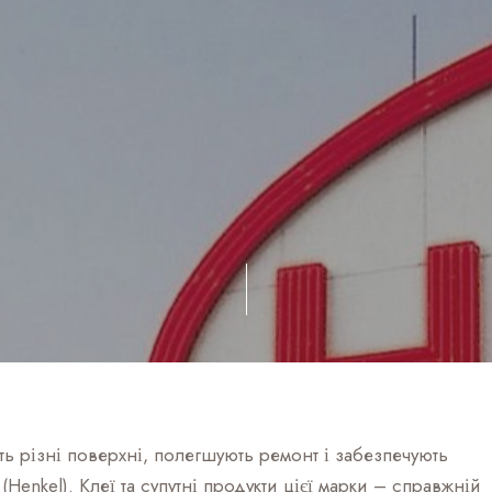
ть різні поверхні, полегшують ремонт і забезпечують
Henkel). Клеї та супутні продукти цієї марки – справжній