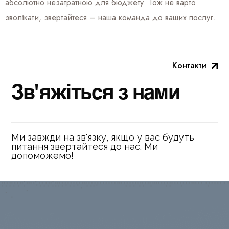
абсолютно незатратною для бюджету. Тож не варто
зволікати, звертайтеся – наша команда до ваших послуг.
Контакти
З
в
'
я
ж
і
т
ь
с
я
з
н
а
м
и
Ми завжди на зв'язку, якщо у вас будуть
питання звертайтеся до нас. Ми
допоможемо!