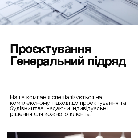
П
р
о
є
к
т
у
в
а
н
н
я
Г
е
н
е
р
а
л
ь
н
и
й
п
і
д
р
я
д
Наша компанія спеціалізується на
комплексному підході до проектування та
будівництва, надаючи індивідуальні
рішення для кожного клієнта.